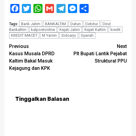
Facebook
Twitter
WhatsApp
Gmail
Telegram
Messenger
Share
Bank Jatim
BANKALTIM
Datun
Debitur
Dirut
Tags:
Bankaltim
kalpostonline
Kejati Jatim
Kejati Kaltim
kredit
KREDIT MACET
M Yamin
Sidoarjo
Syariah
Post
Previous
Next
Kasus Musala DPRD
Plt Bupati Lantik Pejabat
navigation
Kaltim Bakal Masuk
Struktural PPU
Kejagung dan KPK
Tinggalkan Balasan