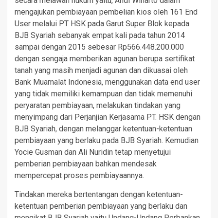
secara melawan hukum yaitu, Andi Winarto dalam
mengajukan pembiayaan pembelian kios oleh 161 End
User melalui PT HSK pada Garut Super Blok kepada
BJB Syariah sebanyak empat kali pada tahun 2014
sampai dengan 2015 sebesar Rp566.448.200.000
dengan sengaja memberikan agunan berupa sertifikat
tanah yang masih menjadi agunan dan dikuasai oleh
Bank Muamalat Indonesia, menggunakan data end user
yang tidak memiliki kemampuan dan tidak memenuhi
peryaratan pembiayaan, melakukan tindakan yang
menyimpang dari Perjanjian Kerjasama PT. HSK dengan
BJB Syariah, dengan melanggar ketentuan-ketentuan
pembiayaan yang berlaku pada BJB Syariah. Kemudian
Yocie Gusman dan Ali Nuridin tetap menyetujui
pemberian pembiayaan bahkan mendesak
mempercepat proses pembiayaannya.
Tindakan mereka bertentangan dengan ketentuan-
ketentuan pemberian pembiayaan yang berlaku dan
mengikat BJB Syariah yaitu Undang-Undang Perbankan,