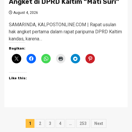
Angket di DPRD Kaltim “Mati Suri”
August 4, 2026
SAMARINDA, KALPOSTONLINE.COM | Rapat usulan
hak angket pertama dalam rapat paripurna DPRD Kaltim
kandas, karena…
Bagikan:
Like this:
Posts
1
2
3
4
…
253
Next