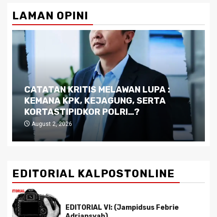
pagination
LAMAN OPINI
Dilema Kaltim di Tengah Krisis:
Kutukan Sumber Daya Alam dan
Pemimpin yang Tak Kreatif
July 29, 2026
EDITORIAL KALPOSTONLINE
EDITORIAL VI: (Jampidsus Febrie
Adriansyah)