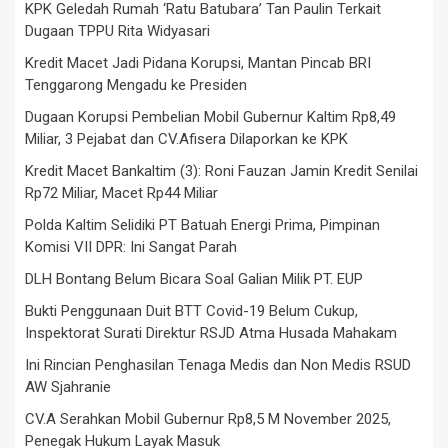
KPK Geledah Rumah ‘Ratu Batubara’ Tan Paulin Terkait
Dugaan TPPU Rita Widyasari
Kredit Macet Jadi Pidana Korupsi, Mantan Pincab BRI
Tenggarong Mengadu ke Presiden
Dugaan Korupsi Pembelian Mobil Gubernur Kaltim Rp8,49
Miliar, 3 Pejabat dan CV.Afisera Dilaporkan ke KPK
Kredit Macet Bankaltim (3): Roni Fauzan Jamin Kredit Senilai
Rp72 Miliar, Macet Rp44 Miliar
Polda Kaltim Selidiki PT Batuah Energi Prima, Pimpinan
Komisi VII DPR: Ini Sangat Parah
DLH Bontang Belum Bicara Soal Galian Milik PT. EUP
Bukti Penggunaan Duit BTT Covid-19 Belum Cukup,
Inspektorat Surati Direktur RSJD Atma Husada Mahakam
Ini Rincian Penghasilan Tenaga Medis dan Non Medis RSUD
AW Sjahranie
CV.A Serahkan Mobil Gubernur Rp8,5 M November 2025,
Penegak Hukum Layak Masuk