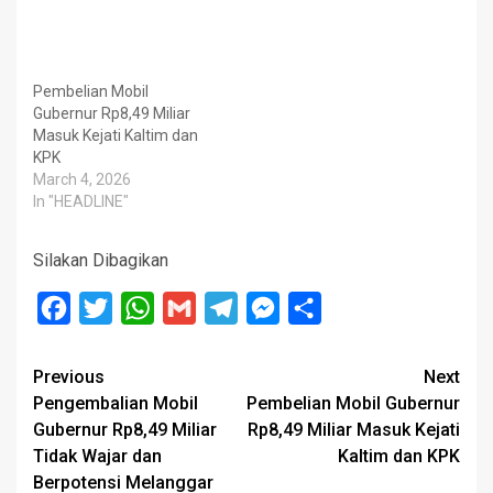
Pembelian Mobil
Gubernur Rp8,49 Miliar
Masuk Kejati Kaltim dan
KPK
March 4, 2026
In "HEADLINE"
Silakan Dibagikan
Facebook
Twitter
WhatsApp
Gmail
Telegram
Messenger
Share
Post
Previous
Next
Pengembalian Mobil
Pembelian Mobil Gubernur
navigation
Gubernur Rp8,49 Miliar
Rp8,49 Miliar Masuk Kejati
Tidak Wajar dan
Kaltim dan KPK
Berpotensi Melanggar