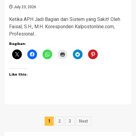
July 23, 2026
Ketika APH Jadi Bagian dari Sistem yang Sakit! Oleh
Faisal, S.H., M.H. Koresponden Kalpostonline.com,
Profesional…
Bagikan:
Like this:
Posts
1
2
3
Next
pagination