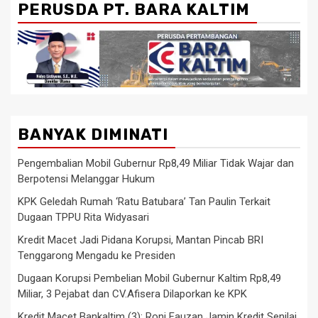
PERUSDA PT. BARA KALTIM
BANYAK DIMINATI
Pengembalian Mobil Gubernur Rp8,49 Miliar Tidak Wajar dan
Berpotensi Melanggar Hukum
KPK Geledah Rumah ‘Ratu Batubara’ Tan Paulin Terkait
Dugaan TPPU Rita Widyasari
Kredit Macet Jadi Pidana Korupsi, Mantan Pincab BRI
Tenggarong Mengadu ke Presiden
Dugaan Korupsi Pembelian Mobil Gubernur Kaltim Rp8,49
Miliar, 3 Pejabat dan CV.Afisera Dilaporkan ke KPK
Kredit Macet Bankaltim (3): Roni Fauzan Jamin Kredit Senilai