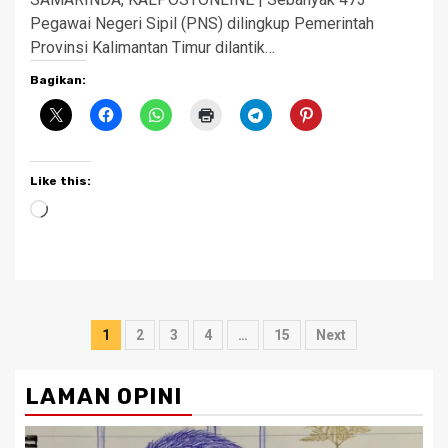
Pegawai Negeri Sipil (PNS) dilingkup Pemerintah
Provinsi Kalimantan Timur dilantik…
Bagikan:
Like this:
Loading…
Posts
1
2
3
4
…
15
Next
pagination
LAMAN OPINI