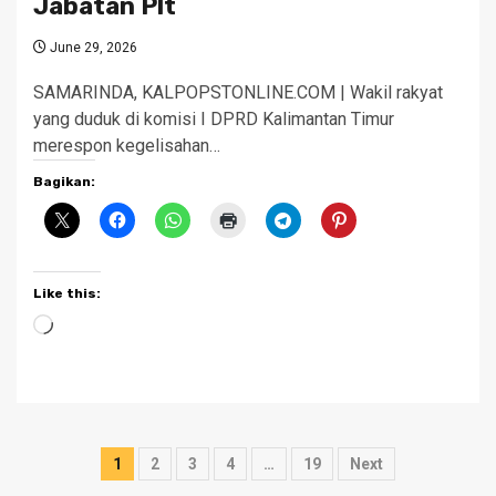
Jabatan Plt
June 29, 2026
SAMARINDA, KALPOPSTONLINE.COM | Wakil rakyat
yang duduk di komisi I DPRD Kalimantan Timur
merespon kegelisahan…
Bagikan:
Like this:
Loading…
Posts
1
2
3
4
…
19
Next