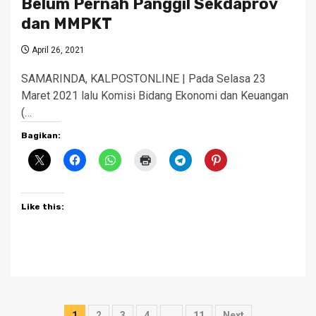
Belum Pernah Panggil Sekdaprov
dan MMPKT
April 26, 2021
SAMARINDA, KALPOSTONLINE | Pada Selasa 23
Maret 2021 lalu Komisi Bidang Ekonomi dan Keuangan
(…
Bagikan:
Like this:
Posts
1
2
3
4
…
11
Next