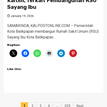
Kaltim, Terkait Pembangunan RSU
Sayang Ibu
January 19, 2026
SAMARINDA, KALPOSTONLINE.COM – Pemerintah
Kota Balikpapan membangun Rumah Sakit Umum (RSU)
Sayang Ibu Kota Balikpapan…
Bagikan:
Like this:
Posts
1
2
3
4
…
339
Next