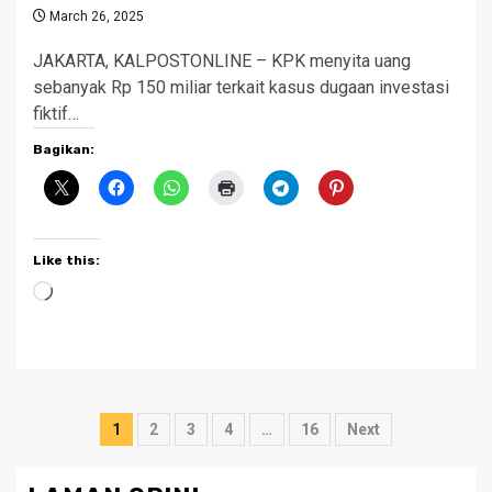
March 26, 2025
JAKARTA, KALPOSTONLINE – KPK menyita uang
sebanyak Rp 150 miliar terkait kasus dugaan investasi
fiktif…
Bagikan:
Like this:
Loading…
Posts
1
2
3
4
…
16
Next
pagination