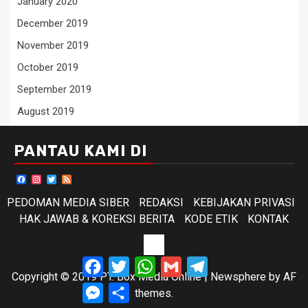
January 2020
December 2019
November 2019
October 2019
September 2019
August 2019
PANTAU KAMI DI
Facebook
Instagram
Twitter
Feed
PEDOMAN MEDIA SIBER
REDAKSI
KEBIJAKAN PRIVASI
HAK JAWAB & KOREKSI BERITA
KODE ETIK
KONTAK
KODE
Facebook
Twitter
WhatsApp
Gmail
Telegram
ETIK
Copyright © 2019 PT. Box Media Online
|
Newsphere
by AF
Messenger
Share
themes.