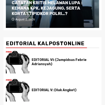
S MELAWAN LUPA :
Dilema Kaltim di Ten
KEJAGUNG, SERTA
Kutukan Sumber Da
OR POLRI…?
Pemimpin yang Tak 
July 29, 2026
EDITORIAL KALPOSTONLINE
EDITORIAL VI: (Jampidsus Febrie
Adriansyah)
EDITORIAL V: (Hak Angket)