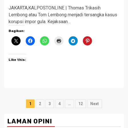
JAKARTA,KALPOSTONLINE | Thomas Trikasih
Lembong atau Tom Lembong menjadi tersangka kasus
korupsi impor gula. Kejaksaan…
Bagikan:
Like this:
Posts
1
2
3
4
…
12
Next
pagination
LAMAN OPINI