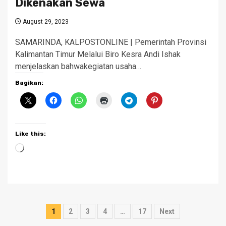
Dikenakan Sewa
August 29, 2023
SAMARINDA, KALPOSTONLINE | Pemerintah Provinsi
Kalimantan Timur Melalui Biro Kesra Andi Ishak
menjelaskan bahwakegiatan usaha…
Bagikan:
Like this:
Loading…
Posts
1
2
3
4
…
17
Next