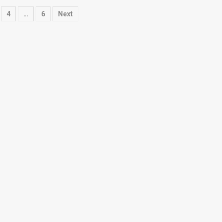
4
…
6
Next
tion