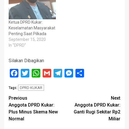
Ketua DPRD Kukar:
Keselamatan Masyarakat
Penting Saat Pilkada
September 15, 2020
In "DPRD"
Silakan Dibagikan
Facebook
Twitter
WhatsApp
Gmail
Telegram
Messenger
Share
DPRD KUKAR
Tags:
Post
Previous
Next
Anggota DPRD Kukar:
Anggota DPRD Kukar:
navigation
Plus Minus Skema New
Ganti Rugi Sekitar Rp2
Normal
Miliar