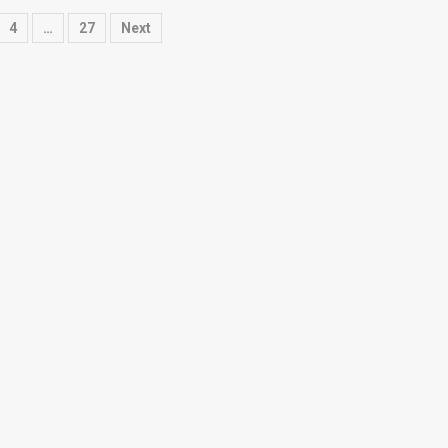
4
…
27
Next
tion