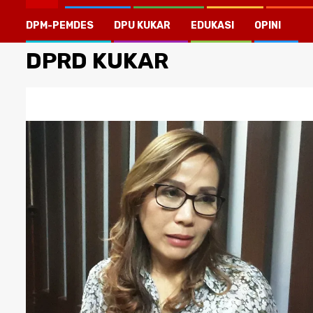
DPM-PEMDES
DPU KUKAR
EDUKASI
OPINI
DPRD KUKAR