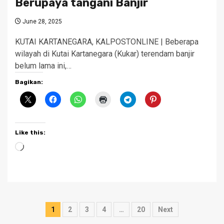
Berupaya tangani Banjir
June 28, 2025
KUTAI KARTANEGARA, KALPOSTONLINE | Beberapa
wilayah di Kutai Kartanegara (Kukar) terendam banjir
belum lama ini,…
Bagikan:
Like this:
Loading…
Posts
1
2
3
4
…
20
Next