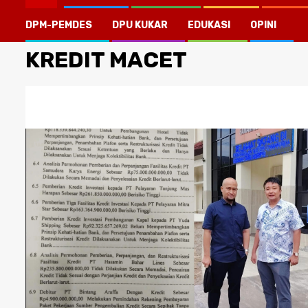
DPM-PEMDES
DPU KUKAR
EDUKASI
OPINI
KREDIT MACET