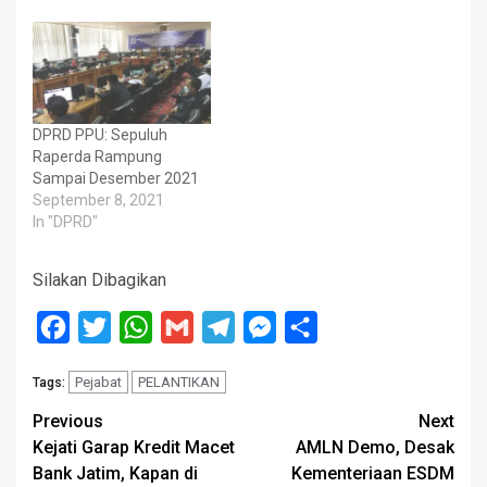
DPRD PPU: Sepuluh
Raperda Rampung
Sampai Desember 2021
September 8, 2021
In "DPRD"
Silakan Dibagikan
Facebook
Twitter
WhatsApp
Gmail
Telegram
Messenger
Share
Pejabat
PELANTIKAN
Tags:
Post
Previous
Next
Kejati Garap Kredit Macet
AMLN Demo, Desak
navigation
Bank Jatim, Kapan di
Kementeriaan ESDM