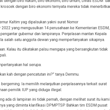
apat dengan biro hukum, biro ekonomi, biro umum, Dinas ESDM da
 kroscek dengan biro ekonomi ternyata mereka tidak menerbitka
ernur Kaltim yag dipalsukan yakni surat Nomor
2022 yang mengusulkan 14 perusahaan ke Kementerian ESDM,
t pengantar gubernur dan lampiranya. Penjelasan mantan Kepala
ela salah satu anggota dewan yang mempertanyakan sikapnya.
yaan. Kalau itu dikatakan palsu mengapa yang bersangkutan tidak
ali.
pertanyakan hal serupa.
orkan kah dengan pencatutan ini?” tanya Demmu.
 bergeming. Ia memilih melanjutkan penjelasannya terkait surat
aan pemilik IUP yang diduga illegal.
 ada di lampiran ini tidak pernah, dengan melihat surat itu kami
nya yang diminta klarifikasi DPMPTSP. Bahkan tim ESDM pusat