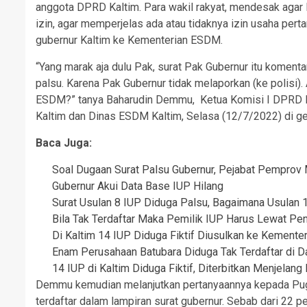
anggota DPRD Kaltim. Para wakil rakyat, mendesak ag
izin, agar memperjelas ada atau tidaknya izin usaha per
gubernur Kaltim ke Kementerian ESDM.
“Yang marak aja dulu Pak, surat Pak Gubernur itu komenta
palsu. Karena Pak Gubernur tidak melaporkan (ke polisi). 
ESDM?” tanya Baharudin Demmu, Ketua Komisi I DPRD 
Kaltim dan Dinas ESDM Kaltim, Selasa (12/7/2022) di g
Baca Juga:
Soal Dugaan Surat Palsu Gubernur, Pejabat Pemprov
Gubernur Akui Data Base IUP Hilang
Surat Usulan 8 IUP Diduga Palsu, Bagaimana Usulan
Bila Tak Terdaftar Maka Pemilik IUP Harus Lewat P
Di Kaltim 14 IUP Diduga Fiktif Diusulkan ke Kement
Enam Perusahaan Batubara Diduga Tak Terdaftar di D
14 IUP di Kaltim Diduga Fiktif, Diterbitkan Menjelan
Demmu kemudian melanjutkan pertanyaannya kepada Puguh
terdaftar dalam lampiran surat gubernur. Sebab dari 22 