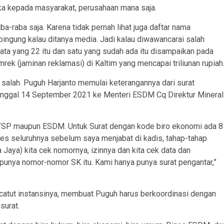
uka kepada masyarakat, perusahaan mana saja.
ba-raba saja. Karena tidak pernah lihat juga daftar nama
 bingung kalau ditanya media. Jadi kalau diwawancarai salah
data yang 22 itu dan satu yang sudah ada itu disampaikan pada
rek (jaminan reklamasi) di Kaltim yang mencapai triliunan rupiah
a salah. Puguh Harjanto memulai keterangannya dari surat
anggal 14 September 2021 ke Menteri ESDM Cq Direktur Mineral
PTSP maupun ESDM. Untuk Surat dengan kode biro ekonomi ada 8
es seluruhnya sebelum saya menjabat di kadis, tahap-tahap
aya) kita cek nomornya, izinnya dan kita cek data dan
punya nomor-nomor SK itu. Kami hanya punya surat pengantar,”
catut instansinya, membuat Puguh harus berkoordinasi dengan
us surat.