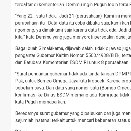
terdaftar di kementerian. Demmu ingin Puguh lebih terb
“Yang 22, satu tidak. Jadi 21 (perusahaan). Kami ini mera
perusahaan itu. Data-data itu coba dibuka saja, kami kan
ngomong, ya dimaklumi saja karena data tidak ada. Jadi 
kita,” kata Demmu yang juga menyoroti persoalan dana jam
Bagai buah Simalakama, dijawab salah, tidak dijawab jug
pengantar Gubernur Kaltim Nomor: 5503/4938/B.Ek, tert
dan Batubara Kementerian ESDM RI untuk 8 perusahaan.
“Surat pengantar gubernur tidak ada tanda tangan DPM
Pak, untuk Borneo Omega Jaya kita kroscek. Karena pros
sebelum saya. Dari data yang nomor satu (Borneo Omega J
konfirmasi ke Dinas ESDM memang ada. Kami juga tidak 
kata Puguh memaparkan.
Beredarnya surat gubernur yang dipalsukan dan juga men
sejumlah instansi terkait untuk mencari kebenaran stat