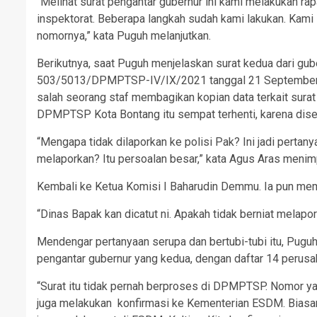
“Melihat surat pengantar gubernur ini kami melakukan r
inspektorat. Beberapa langkah sudah kami lakukan. Kami
nomornya,” kata Puguh melanjutkan.
Berikutnya, saat Puguh menjelaskan surat kedua dari gub
503/5013/DPMPTSP-IV/IX/2021 tanggal 21 September 
salah seorang staf membagikan kopian data terkait sura
DPMPTSP Kota Bontang itu sempat terhenti, karena dis
“Mengapa tidak dilaporkan ke polisi Pak? Ini jadi pertan
melaporkan? Itu persoalan besar,” kata Agus Aras menimp
Kembali ke Ketua Komisi I Baharudin Demmu. Ia pun mem
“Dinas Bapak kan dicatut ni. Apakah tidak berniat melap
Mendengar pertanyaan serupa dan bertubi-tubi itu, Puguh
pengantar gubernur yang kedua, dengan daftar 14 perusah
“Surat itu tidak pernah berproses di DPMPTSP. Nomor yang
juga melakukan konfirmasi ke Kementerian ESDM. Biasa