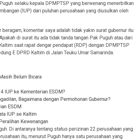
ar Puguh selaku kepala DPMPTSP yang berwenang menerbitkan
tambangan (IUP) dari puluhan perusahaan yang diusulkan oleh
r beragam, komentar saya adalah tidak yakin surat gubernur itu
Apakah di surat itu ada tidak tanda tangan Pak Puguh atau dari
Kaltim saat rapat dengar pendapat (RDP) dengan DPMPTSP
edung E DPRD Kaltim di Jalan Teuku Umar Samarinda.
 Masih Belum Bicara
 14 IUP ke Kementerian ESDM?
engadilan, Bagaimana dengan Permohonan Gubernur?
erian ESDM
ata IUP se Kaltim
g Peralihan Kewenangan
. Di antaranya tentang status perizinan 22 perusahaan yang
perusahaan itu, menurut Puguh hanya satu perusahaan yang