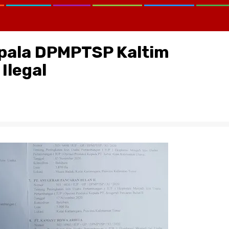
Kepala DPMPTSP Kaltim
Ilegal
CATATAN KRITIS MELAWAN LUP
KEMANA KPK, KEJAGUNG, SER
KORTASTIPIDKOR POLRI…?
August 2, 2026