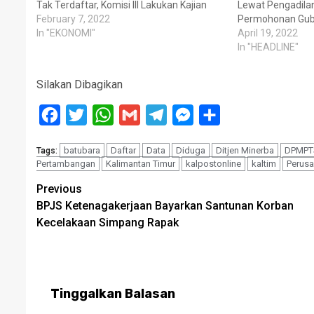
Tak Terdaftar, Komisi III Lakukan Kajian
Lewat Pengadila
February 7, 2022
Permohonan Gub
In "EKONOMI"
April 19, 2022
In "HEADLINE"
Silakan Dibagikan
Facebook
Twitter
WhatsApp
Gmail
Telegram
Messenger
Share
batubara
Daftar
Data
Diduga
Ditjen Minerba
DPMPTS
Tags:
Pertambangan
Kalimantan Timur
kalpostonline
kaltim
Perus
Post
Previous
BPJS Ketenagakerjaan Bayarkan Santunan Korban
navigation
Kecelakaan Simpang Rapak
Tinggalkan Balasan