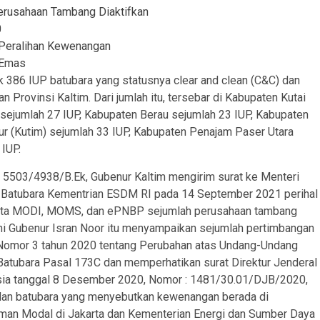
erusahaan Tambang Diaktifkan
0
g Peralihan Kewenangan
g Emas
k 386 IUP batubara yang statusnya clear and clean (C&C) dan
n Provinsi Kaltim. Dari jumlah itu, tersebar di Kabupaten Kutai
sejumlah 27 IUP, Kabupaten Berau sejumlah 23 IUP, Kabupaten
mur (Kutim) sejumlah 33 IUP, Kabupaten Penajam Paser Utara
IUP.
: 5503/4938/B.Ek, Gubenur Kaltim mengirim surat ke Menteri
n Batubara Kementrian ESDM RI pada 14 September 2021 perihal
Data MODI, MOMS, dan ePNBP sejumlah perusahaan tambang
ni Gubenur Isran Noor itu menyampaikan sejumlah pertimbangan
Nomor 3 tahun 2020 tentang Perubahan atas Undang-Undang
atubara Pasal 173C dan memperhatikan surat Direktur Jenderal
nesia tanggal 8 Desember 2020, Nomor : 1481/30.01/DJB/2020,
dan batubara yang menyebutkan kewenangan berada di
aman Modal di Jakarta dan Kementerian Energi dan Sumber Daya