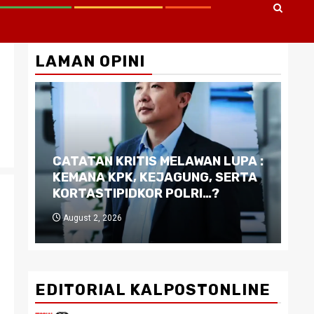
LAMAN OPINI
CATATAN KRITIS MELAWAN LUPA :
Di
KEMANA KPK, KEJAGUNG, SERTA
Ku
KORTASTIPIDKOR POLRI…?
Pe
August 2, 2026
J
EDITORIAL KALPOSTONLINE