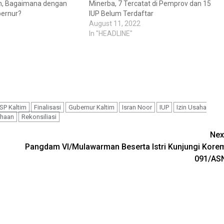
n, Bagaimana dengan
Minerba, 7 Tercatat di Pemprov dan 15
ernur?
IUP Belum Terdaftar
August 11, 2022
In "HEADLINE"
P Kaltim
Finalisasi
Gubernur Kaltim
Isran Noor
IUP
Izin Usaha
ahaan
Rekonsiliasi
Nex
Pangdam VI/Mulawarman Beserta Istri Kunjungi Kore
091/AS