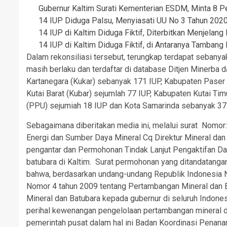
Gubernur Kaltim Surati Kementerian ESDM, Minta 8 P
14 IUP Diduga Palsu, Menyiasati UU No 3 Tahun 202
14 IUP di Kaltim Diduga Fiktif, Diterbitkan Menjelan
14 IUP di Kaltim Diduga Fiktif, di Antaranya Tamban
Dalam rekonsiliasi tersebut, terungkap terdapat sebanya
masih berlaku dan terdaftar di database Ditjen Minerba da
Kartanegara (Kukar) sebanyak 171 IUP, Kabupaten Paser 
Kutai Barat (Kubar) sejumlah 77 IUP, Kabupaten Kutai Ti
(PPU) sejumiah 18 IUP dan Kota Samarinda sebanyak 37 
Sebagaimana diberitakan media ini, melalui surat Nomor
Energi dan Sumber Daya Mineral Cq Direktur Mineral da
pengantar dan Permohonan Tindak Lanjut Pengaktifan 
batubara di Kaltim. Surat permohonan yang ditandatanga
bahwa, berdasarkan undang-undang Republik Indonesia 
Nomor 4 tahun 2009 tentang Pertambangan Mineral dan B
Mineral dan Batubara kepada gubernur di seluruh Indo
perihal kewenangan pengelolaan pertambangan mineral 
pemerintah pusat dalam hal ini Badan Koordinasi Penan