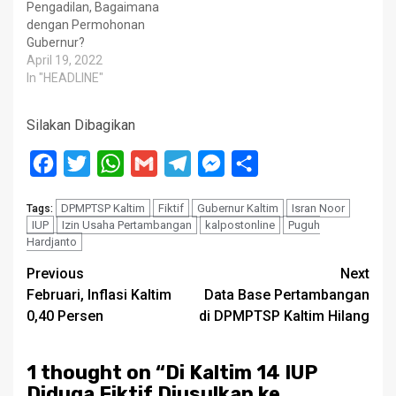
Pengadilan, Bagaimana
dengan Permohonan
Gubernur?
April 19, 2022
In "HEADLINE"
Silakan Dibagikan
Facebook
Twitter
WhatsApp
Gmail
Telegram
Messenger
Share
DPMPTSP Kaltim
Fiktif
Gubernur Kaltim
Isran Noor
Tags:
IUP
Izin Usaha Pertambangan
kalpostonline
Puguh
Hardjanto
Post
Previous
Next
Februari, Inflasi Kaltim
Data Base Pertambangan
navigation
0,40 Persen
di DPMPTSP Kaltim Hilang
1 thought on “
Di Kaltim 14 IUP
Diduga Fiktif Diusulkan ke