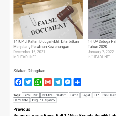
14 IUP di Kaltim Diduga Fiktif, Diterbitkan
14 IUP Diduga Pa
Menjelang Peralihan Kewenangan
Tahun 2020
December 16, 2021
January 7, 2022
In "HEADLINE"
In "HEADLINE"
Silakan Dibagikan
Facebook
Twitter
WhatsApp
Gmail
Telegram
Messenger
Share
DPMPTSP
DPMPTSP Kaltim
Fiktif
Ilegal
IUP
Izin Usa
Tags:
Hardjanto
Puguh Harjanto
Post
Previous
Pemprov Harus Bayar Rp8,1 Miliar Kepada Pemilik La