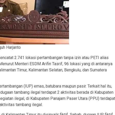
uh Harjanto
catat 2.741 lokasi pertambangan tanpa izin atau PETI alias
Menurut Menteri ESDM Arifin Tasrif, 96 lokasi yang di antaranya
limantan Timur, Kalimantan Selatan, Bengkulu, dan Sumatera
rtambangan (IUP) emas, batubara maupun pasir. Terkait hal itu,
ugaan tambang ilegal terdapat 2 aktivitas berada di Kabupaten
kegiatan ilegal, di Kabupaten Panajam Paser Utara (PPU) terdapa
aktivitas tambang ilegal.
Kalimantan Timur itu disinyalir fiktif. Sebab, dugaan IUP fiktif