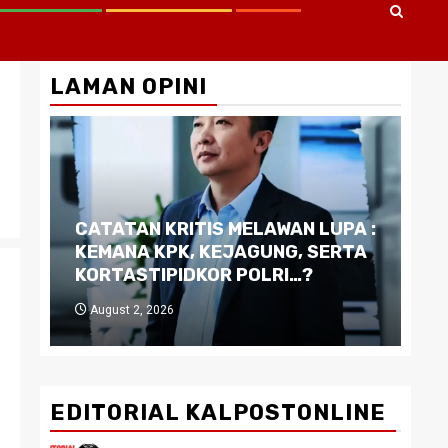
LAMAN OPINI
CATATAN KRITIS MELAWAN LUPA :
Di
KEMANA KPK, KEJAGUNG, SERTA
Ku
KORTASTIPIDKOR POLRI…?
Pe
August 2, 2026
J
EDITORIAL KALPOSTONLINE