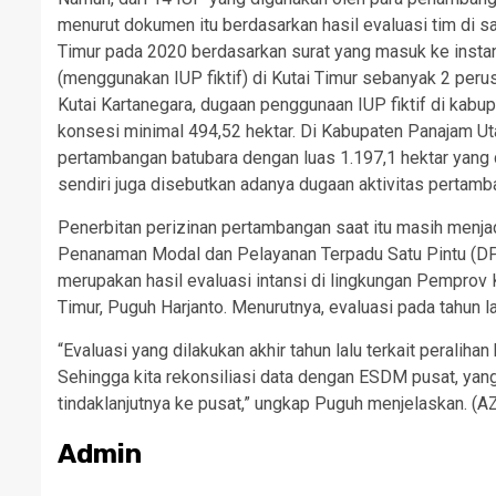
menurut dokumen itu berdasarkan hasil evaluasi tim di sa
Timur pada 2020 berdasarkan surat yang masuk ke instan
(menggunakan IUP fiktif) di Kutai Timur sebanyak 2 peru
Kutai Kartanegara, dugaan penggunaan IUP fiktif di kab
konsesi minimal 494,52 hektar. Di Kabupaten Panajam Ut
pertambangan batubara dengan luas 1.197,1 hektar yang 
sendiri juga disebutkan adanya dugaan aktivitas pertamb
Penerbitan perizinan pertambangan saat itu masih menj
Penanaman Modal dan Pelayanan Terpadu Satu Pintu (DP
merupakan hasil evaluasi intansi di lingkungan Pempro
Timur, Puguh Harjanto. Menurutnya, evaluasi pada tahun la
“Evaluasi yang dilakukan akhir tahun lalu terkait perali
Sehingga kita rekonsiliasi data dengan ESDM pusat, ya
tindaklanjutnya ke pusat,” ungkap Puguh menjelaskan. (A
Admin