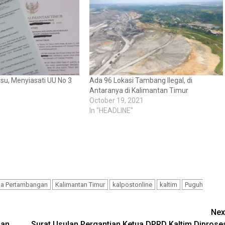
lsu, Menyiasati UU No 3
Ada 96 Lokasi Tambang Ilegal, di
Antaranya di Kalimantan Timur
October 19, 2021
In "HEADLINE"
ha Pertambangan
Kalimantan Timur
kalpostonline
kaltim
Puguh
Nex
han
Surat Usulan Pergantian Ketua DPRD Kaltim Diprose