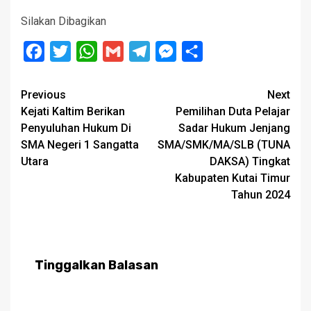
Silakan Dibagikan
Facebook
Twitter
WhatsApp
Gmail
Telegram
Messenger
Share
Post
Previous
Next
Kejati Kaltim Berikan
Pemilihan Duta Pelajar
navigation
Penyuluhan Hukum Di
Sadar Hukum Jenjang
SMA Negeri 1 Sangatta
SMA/SMK/MA/SLB (TUNA
Utara
DAKSA) Tingkat
Kabupaten Kutai Timur
Tahun 2024
Tinggalkan Balasan