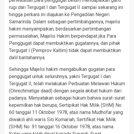
perwatasan para penggugat belum mendapatkan ganti
rugi dari Tergugat I dan Tergugat II sampai sekarang ini
hingga perkara ini diajukan ke Pengadilan Negeri
Samarinda. Dalam sebagian pertimbangannya, majelis
hakim menyampaikan, berdasarkan pertimbangan
permasalahan, Majelis Hakim berpendapat jika Para
Penggugat dapat membuktikan gugatannya, dan pihak
Tergugat I (Pemprov Kaltim) tidak dapat membuktikan
dalil bantahannya.
Sehingga Majelis hakim mengabulkan gugatan para
penggugat untuk seluruhnya, yakni Tergugat I dan
Tergugat II, telah melakukan Perbuatan Melawan Hukum
(Onrechmatige daad) dengan segala akibat hukum dari
padanya. Menyatakan sebagai hukum bahwa surat-surat
kepemilkan hak berupa, Sertipikat Hak Milik (SHM) No
60 tanggal 11 Oktober 1978, atas nama Mudhofar yang
diwakili ahli waris Siti Komariah, Sertifikat Hak Milik
(SHM) No. 91 tanggal 16 Oktober 1978, atas nama
Sutaji yang telah dijual kepada Supardi, Surat