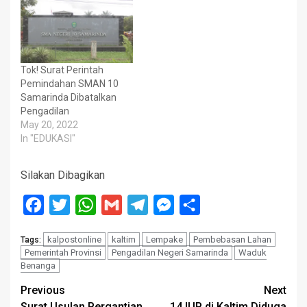
Tok! Surat Perintah
Pemindahan SMAN 10
Samarinda Dibatalkan
Pengadilan
May 20, 2022
In "EDUKASI"
Silakan Dibagikan
Facebook
Twitter
WhatsApp
Gmail
Telegram
Messenger
Share
kalpostonline
kaltim
Lempake
Pembebasan Lahan
Tags:
Pemerintah Provinsi
Pengadilan Negeri Samarinda
Waduk
Benanga
Post
Previous
Next
Surat Usulan Pergantian
14 IUP di Kaltim Diduga