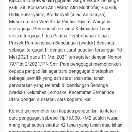
Kasus ini berawal dari gugatan warga Waduk Benanga
yaitu Siti Komariah Ahli Waris Alm Mudhofar, Supardi,
Didik Suhariyanto, Abidinsyah (alias Abidinsjah),
Musrikem dan Wenefrida Paulina Sinum. Warga ini
menggugat Pemerintah provinsi Kalimantan Timur
selaku tergugat I dan Panitia Pembebasan Tanah
Proyek Pembangunan Bendungan (waduk) Benanga
sebagai tergugat II, dengan surat gugatan tertanggal 10
Mei 2021 pada 11 Mei 2021 terregister dengan Nomor
79/Pdt.G/2021/PN Smr. Para penggugat memohonkan
kepada pengadilan agar para penggugat ditetapkan
sebagai pemilik yang sah atas lahan atau tanah
perwatasan yang terletak di bendungan Benanga
(waduk) Kelurahan Lempake, Kecamatan Samarinda
Utara dengan suratatau data kepemilikan.
Kemudian memohonkan kepada pengadilan, tuntutan
para penggugat sebesar Rp75.000,-/M2 adalah wajar,
mengingat sudah sekitar 42 tahun yang tanah atau lahan