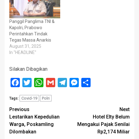
Panggil Panglima TNI &
Kapolri, Prabowo
Perintahkan Tindak
Tegas Massa Anarkis
August 31, 2025
In "HEADLINE"
Silakan Dibagikan
Facebook
Twitter
WhatsApp
Gmail
Telegram
Messenger
Share
Covid-19
Polri
Tags:
Post
Previous
Next
Lestarikan Kepedulian
Hotel Elty Belum
navigation
Warga, Poskamling
Mengakui Pajak Senilai
Dilombakan
Rp2,174 Miliar