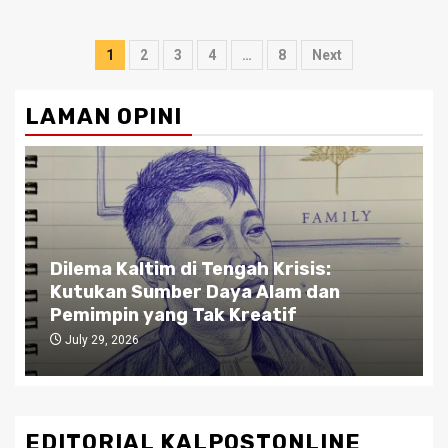
Posts
1
2
3
4
…
8
Next
pagination
LAMAN OPINI
Dilema Kaltim di Tengah Krisis:
Kutukan Sumber Daya Alam dan
Pemimpin yang Tak Kreatif
July 29, 2026
EDITORIAL KALPOSTONLINE