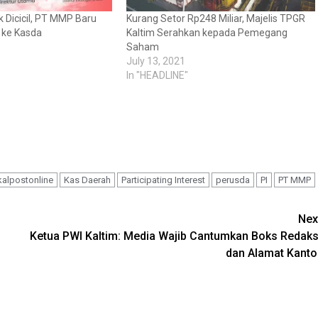
 Dicicil, PT MMP Baru
Kurang Setor Rp248 Miliar, Majelis TPGR
r ke Kasda
Kaltim Serahkan kepada Pemegang
Saham
July 13, 2021
In "HEADLINE"
kalpostonline
Kas Daerah
Participating Interest
perusda
PI
PT MMP
Nex
Ketua PWI Kaltim: Media Wajib Cantumkan Boks Redaks
dan Alamat Kanto