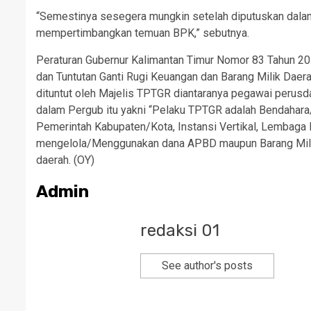
“Semestinya sesegera mungkin setelah diputuskan dal
mempertimbangkan temuan BPK,” sebutnya.
Peraturan Gubernur Kalimantan Timur Nomor 83 Tahun 2
dan Tuntutan Ganti Rugi Keuangan dan Barang Milik Daer
dituntut oleh Majelis TPTGR diantaranya pegawai perus
dalam Pergub itu yakni “Pelaku TPTGR adalah Bendah
Pemerintah Kabupaten/Kota, Instansi Vertikal, Lembaga
mengelola/Menggunakan dana APBD maupun Barang Milik
daerah. (OY)
Admin
redaksi 01
See author's posts