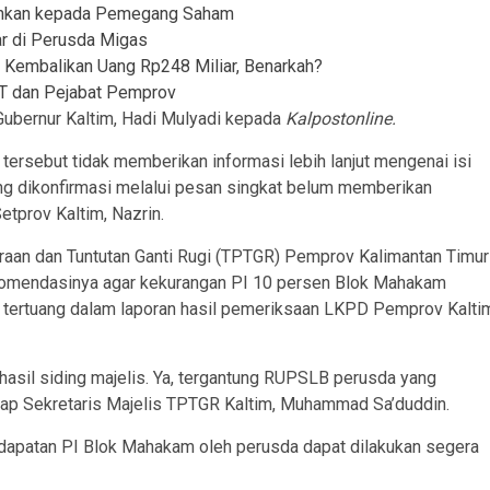
erahkan kepada Pemegang Saham
r di Perusda Migas
Kembalikan Uang Rp248 Miliar, Benarkah?
KT dan Pejabat Pemprov
Gubernur Kaltim, Hadi Mulyadi kepada
Kalpostonline.
rsebut tidak memberikan informasi lebih lanjut mengenai isi
ang dikonfirmasi melalui pesan singkat belum memberikan
tprov Kaltim, Nazrin.
aan dan Tuntutan Ganti Rugi (TPTGR) Pemprov Kalimantan Timur
ekomendasinya agar kekurangan PI 10 persen Blok Mahakam
ng tertuang dalam laporan hasil pemeriksaan LKPD Pemprov Kalti
asil siding majelis. Ya, tergantung RUPSLB perusda yang
gkap Sekretaris Majelis TPTGR Kaltim, Muhammad Sa’duddin.
apatan PI Blok Mahakam oleh perusda dapat dilakukan segera