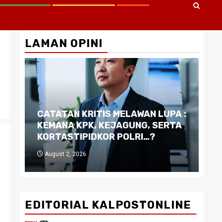
LAMAN OPINI
CATATAN KRITIS MELAWAN LUPA :
Di
KEMANA KPK, KEJAGUNG, SERTA
Ku
KORTASTIPIDKOR POLRI…?
Pe
August 2, 2026
J
EDITORIAL KALPOSTONLINE