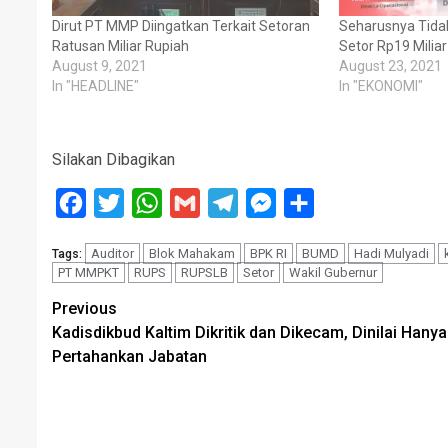
Dirut PT MMP Diingatkan Terkait Setoran
Seharusnya Tidak
Ratusan Miliar Rupiah
Setor Rp19 Milia
August 9, 2021
August 23, 2021
In "HEADLINE"
In "EKONOMI"
Silakan Dibagikan
Facebook
Twitter
WhatsApp
Gmail
Telegram
Messenger
Share
Auditor
Blok Mahakam
BPK RI
BUMD
Hadi Mulyadi
Tags:
PT MMPKT
RUPS
RUPSLB
Setor
Wakil Gubernur
Post
Previous
Kadisdikbud Kaltim Dikritik dan Dikecam, Dinilai Hanya
navigation
Pertahankan Jabatan