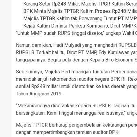
Kurang Setor Rp248 Miliar, Majelis TPGR Kaltim S
BPK Minta Majelis TPTGR Kaltim Proses Rp248 Milia
Majelis TPTGR Kaltim tak Berwenang Tuntut PT MMP 
Kejati Kaltim Diminta Periksa Komisaris, Dirut MMP
“Untuk MMP sudah RUPS tinggal disetor,” ungkap Wakil 
Namun demikian, Hadi Mulyadi yang menghadiri RUPSLB te
RUPSLB. Terkait hal itu, Dirut PT MMP, Edy Kurniawan y
tanggapannya. Begitu pula dengan Kepala Biro Ekonomi Se
Sebelumnya, Majelis Pertimbangan Tuntutan Perbendahar
menindaklanjuti rekomendasi auditor negara BPK RI. R
senilai Rp248 miliar untuk disetorkan ke kas daerah ya
Tahun Anggaran 2019.
“Mekanismenya diserahkan kepada RUPSLB. Tagihan itu h
bersangkutan. Kami tinggal menunggu realisasinya,” un
Majelis TPTGR berharap pengembelaian kekurangan pend
dengan mempertimbangkan temuan auditor BPK.