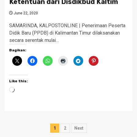
Ketentuan dari Disdikbud Kaltim
June 22, 2020
SAMARINDA, KALPOSTONLINE | Penerimaan Peserta
Didik Baru (PPDB) di Kalimantan Timur dilaksanakan
secara serentak mulai…
Bagikan:
Like this:
Loading…
Posts
1
2
Next