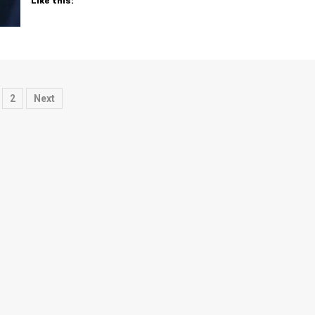
Like this:
osts
2
Next
agination