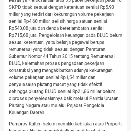
Misalnya Pelaksanaan atas 35 paket pekerjaan pada 10
SKPD tidak sesuai dengan ketentuan senilai Rp5,93
miliar yang terdiri dari kekurangan volume pekerjaan
senilai Rp4,68 miliar, selisih harga satuan senilai
Rp543,08 juta dan denda keterlambatan senilai
Rp715,68 juta. Pengelolaan keuangan pada BLUD belum
sesuai ketentuan, yaitu belanja pegawai berupa
remunerasi yang tidak sesuai dengan Peraturan
Gubernur Nomor 44 Tahun 2015 tentang Remunerasi
BLUD, kelemahan proses pengadaan pekerjaan
konstruksi yang mengakibatkan adanya kekurangan
volume pekerjaan senilai Rp1,54 miliar dan
penyelesaian piutang macet yang tidak efektif
sehingga piutang BLUD senilai Rp21,86 miliar belum
diproses penyelesaiannya baik melalui Panitia Urusan
Piutang Negara atau melalui Pejabat Pengelola
Keuangan Daerah.
Pemprov Kaltim belum memiliki kebijakan atas Properti
Investasi. Hal ini mengakibatkan aset tanah dan