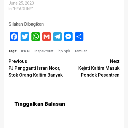
June 25, 2023
In "HEADLINE"
Silakan Dibagikan
Facebook
Twitter
WhatsApp
Gmail
Telegram
Messenger
Share
BPK RI
Inspektorat
lhp bpk
Temuan
Tags:
Post
Previous
Next
PJ Pengganti Isran Noor,
Kejati Kaltim Masuk
navigation
Stok Orang Kaltim Banyak
Pondok Pesantren
Tinggalkan Balasan