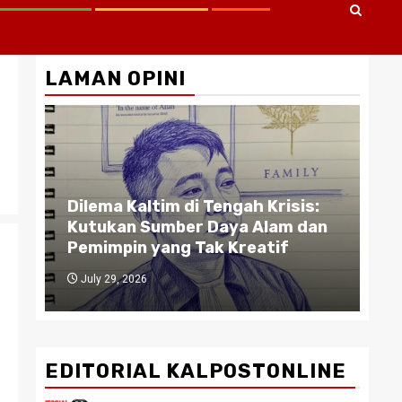
LAMAN OPINI
Gu
A :
Dilema Kaltim di Tengah Krisis:
Pe
TA
Kutukan Sumber Daya Alam dan
Bi
Pemimpin yang Tak Kreatif
da
July 29, 2026
J
EDITORIAL KALPOSTONLINE