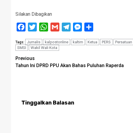
Silakan Dibagikan
Facebook
Twitter
WhatsApp
Gmail
Telegram
Messenger
Share
Jurnalis
kalpostonline
kaltim
Ketua
PERS
Persatuan
Tags:
SMSI
Wakil Wali Kota
Post
Previous
Tahun Ini DPRD PPU Akan Bahas Puluhan Raperda
navigation
Tinggalkan Balasan