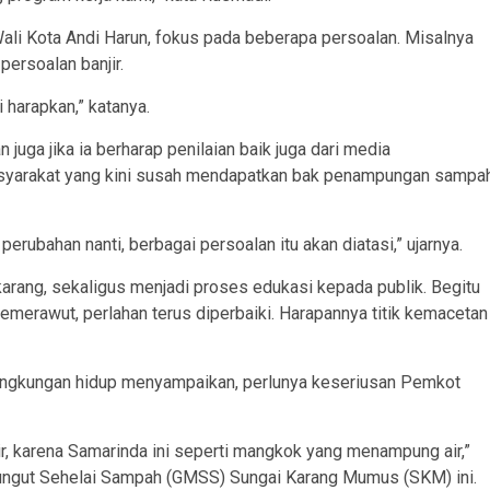
Wali Kota Andi Harun, fokus pada beberapa persoalan. Misalnya
ersoalan banjir.
 harapkan,” katanya.
an juga jika ia berharap penilaian baik juga dari media
yarakat yang kini susah mendapatkan bak penampungan sampa
 perubahan nanti, berbagai persoalan itu akan diatasi,” ujarnya.
arang, sekaligus menjadi proses edukasi kepada publik. Begitu
semerawut, perlahan terus diperbaiki. Harapannya titik kemacetan
lingkungan hidup menyampaikan, perlunya keseriusan Pemkot
air, karena Samarinda ini seperti mangkok yang menampung air,”
mungut Sehelai Sampah (GMSS) Sungai Karang Mumus (SKM) ini.