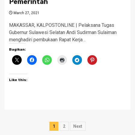
Pemerintah
March 27, 2021
MAKASSAR, KALPOSTONLINE | Pelaksana Tugas
Gubernur Sulawesi Selatan Andi Sudirman Sulaiman
menghadiri pembukaan Rapat Kerja…
Bagikan:
Like this:
Posts
1
2
Next