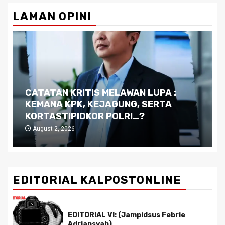
pagination
LAMAN OPINI
Dilema Kaltim di Tengah Krisis:
Kutukan Sumber Daya Alam dan
Pemimpin yang Tak Kreatif
July 29, 2026
EDITORIAL KALPOSTONLINE
EDITORIAL VI: (Jampidsus Febrie
Adriansyah)