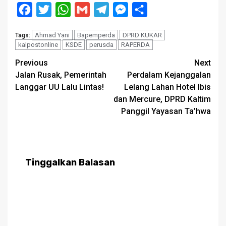
Facebook
Twitter
WhatsApp
Gmail
Telegram
Messenger
Share
Ahmad Yani
Bapemperda
DPRD KUKAR
Tags:
kalpostonline
KSDE
perusda
RAPERDA
Post
Previous
Next
Jalan Rusak, Pemerintah
Perdalam Kejanggalan
navigation
Langgar UU Lalu Lintas!
Lelang Lahan Hotel Ibis
dan Mercure, DPRD Kaltim
Panggil Yayasan Ta’hwa
Tinggalkan Balasan