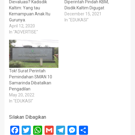
Dievaluasi? Kadisdik
Diperintah Pindah KBM,
Kaltim: Yang tau
Disdik Kaltim Digugat
Kemampuan Anak Itu
December 15, 2021
Gurunya.
In "EDUKASI"
April 12, 2020
In "ADVERTISE"
Tok! Surat Perintah
Pemindahan SMAN 10
Samarinda Dibatalkan
Pengadilan
May 20, 2022
In "EDUKASI"
Silakan Dibagikan
Facebook
Twitter
WhatsApp
Gmail
Telegram
Messenger
Share