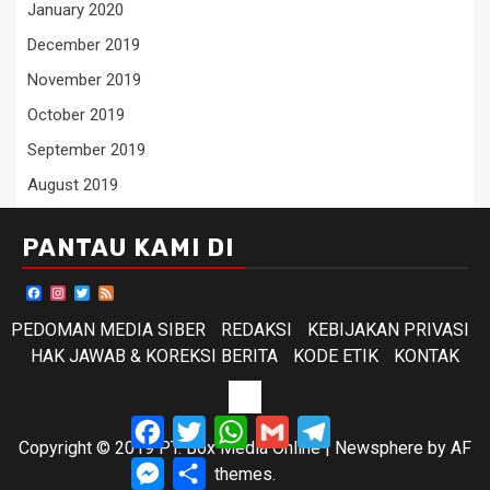
January 2020
December 2019
November 2019
October 2019
September 2019
August 2019
PANTAU KAMI DI
Facebook
Instagram
Twitter
Feed
PEDOMAN MEDIA SIBER
REDAKSI
KEBIJAKAN PRIVASI
HAK JAWAB & KOREKSI BERITA
KODE ETIK
KONTAK
KODE
Facebook
Twitter
WhatsApp
Gmail
Telegram
ETIK
Copyright © 2019 PT. Box Media Online
|
Newsphere
by AF
Messenger
Share
themes.