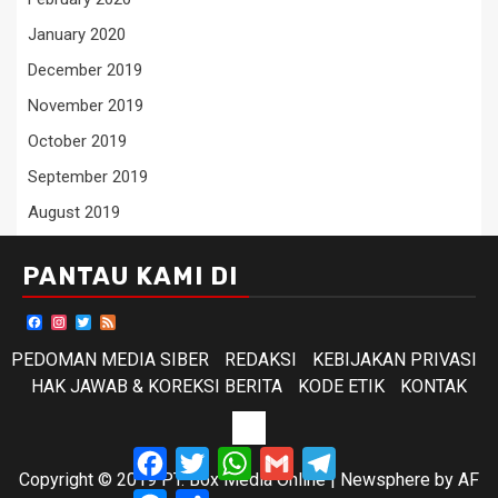
January 2020
December 2019
November 2019
October 2019
September 2019
August 2019
PANTAU KAMI DI
Facebook
Instagram
Twitter
Feed
PEDOMAN MEDIA SIBER
REDAKSI
KEBIJAKAN PRIVASI
HAK JAWAB & KOREKSI BERITA
KODE ETIK
KONTAK
KODE
Facebook
Twitter
WhatsApp
Gmail
Telegram
ETIK
Copyright © 2019 PT. Box Media Online
|
Newsphere
by AF
Messenger
Share