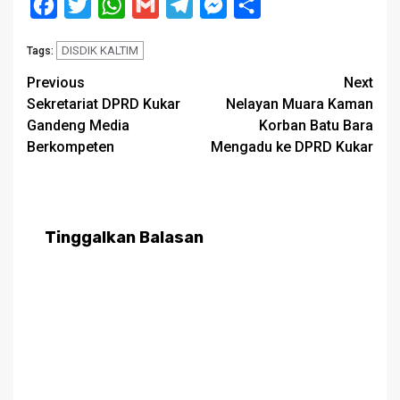
Facebook
Twitter
WhatsApp
Gmail
Telegram
Messenger
Share
DISDIK KALTIM
Tags:
Post
Previous
Next
Sekretariat DPRD Kukar
Nelayan Muara Kaman
navigation
Gandeng Media
Korban Batu Bara
Berkompeten
Mengadu ke DPRD Kukar
Tinggalkan Balasan