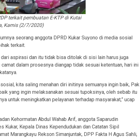
P terkait pembuatan E-KTP di Kutai
a, Kamis (2/7/2020)
elumnya seorang anggota DPRD Kukar Suyono di media sosial
ak terkait.
i aspirasi dan itu tidak bisa ditolak di sisi lain harus juga
camat dalam prosesnya diangap tidak sesuai ketentuan, hari ini
 katanya.
osial, kita saling menahan diri initinya semuanya ingin baik, Pak
baik yang ingin melaksanakan sesuai tupoksinya, oleh sebab itu
nya untuk meningkatkan pelayanan terhadap masyarakat,” ucap
dan Kehormatan Abdul Wahab Arif, anggota Saparudin
s Kukar, Kepala Dinas Kependudukan dan Catatan Sipil
Camat Marangkayu Rekson Simanjuntak, DPP Fakta H Agus Sahli,