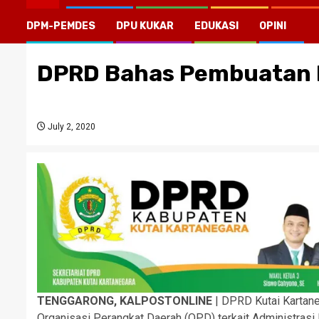
DPM-PEMDES
DPU KUKAR
EDUKASI
OPINI
DPRD Bahas Pembuatan E
July 2, 2020
TENGGARONG, KALPOSTONLINE
| DPRD Kutai Kartan
Organisasi Perangkat Daerah (OPD) terkait Administras