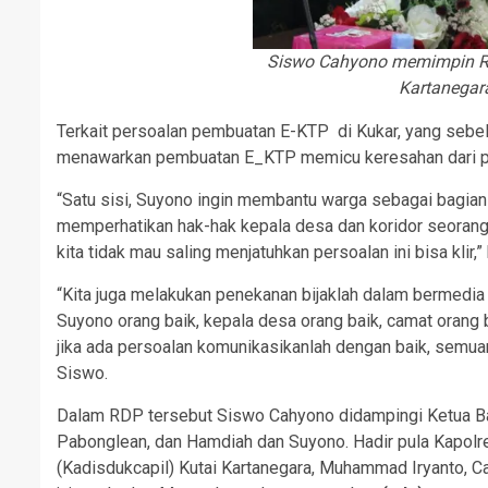
Siswo Cahyono memimpin RD
Kartanegar
Terkait persoalan pembuatan E-KTP di Kukar, yang seb
menawarkan pembuatan E_KTP memicu keresahan dari pih
“Satu sisi, Suyono ingin membantu warga sebagai bagian dar
memperhatikan hak-hak kepala desa dan koridor seorang 
kita tidak mau saling menjatuhkan persoalan ini bisa klir,”
“Kita juga melakukan penekanan bijaklah dalam bermedia s
Suyono orang baik, kepala desa orang baik, camat orang 
jika ada persoalan komunikasikanlah dengan baik, semua
Siswo.
Dalam RDP tersebut Siswo Cahyono didampingi Ketua Ba
Pabonglean, dan Hamdiah dan Suyono. Hadir pula Kapolre
(Kadisdukcapil) Kutai Kartanegara, Muhammad Iryanto, 