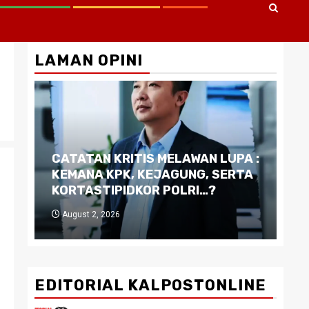
LAMAN OPINI
CATATAN KRITIS MELAWAN LUPA :
Di
KEMANA KPK, KEJAGUNG, SERTA
Ku
KORTASTIPIDKOR POLRI…?
Pe
August 2, 2026
J
EDITORIAL KALPOSTONLINE