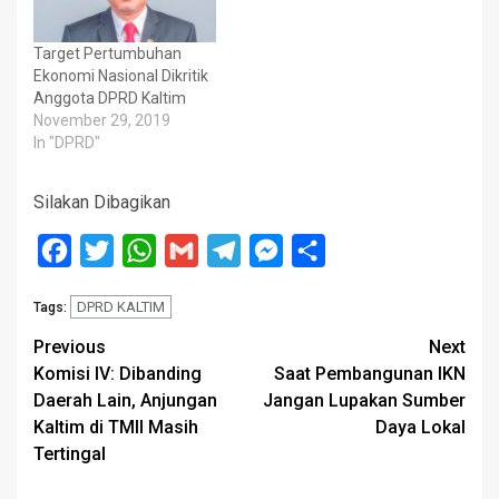
Target Pertumbuhan
Ekonomi Nasional Dikritik
Anggota DPRD Kaltim
November 29, 2019
In "DPRD"
Silakan Dibagikan
Facebook
Twitter
WhatsApp
Gmail
Telegram
Messenger
Share
DPRD KALTIM
Tags:
Post
Previous
Next
Komisi IV: Dibanding
Saat Pembangunan IKN
navigation
Daerah Lain, Anjungan
Jangan Lupakan Sumber
Kaltim di TMII Masih
Daya Lokal
Tertingal