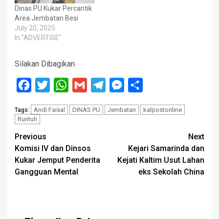
Dinas PU Kukar Percantik
Area Jembatan Besi
July 20, 2025
In "ADVERTISE"
Silakan Dibagikan
Facebook
Twitter
WhatsApp
Gmail
Telegram
Messenger
Share
Andi Faisal
DINAS PU
Jembatan
kalpostonline
Tags:
Runtuh
Post
Previous
Next
Komisi IV dan Dinsos
Kejari Samarinda dan
navigation
Kukar Jemput Penderita
Kejati Kaltim Usut Lahan
Gangguan Mental
eks Sekolah China