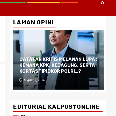
LAMAN OPINI
CATATAN KRITIS MELAWAN LUPA :
Di
KEMANA KPK, KEJAGUNG, SERTA
Ku
KORTASTIPIDKOR POLRI…?
Pe
August 2, 2026
J
EDITORIAL KALPOSTONLINE