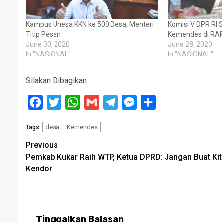
Kampus Unesa KKN ke 500 Desa, Menteri
Komisi V DPR RI 
Titip Pesan
Kemendes di RA
June 30, 2020
June 28, 2020
In "NASIONAL"
In "NASIONAL"
Silakan Dibagikan
Facebook
Twitter
WhatsApp
Gmail
Telegram
Messenger
Share
desa
Kemendes
Tags:
Post
Previous
Pemkab Kukar Raih WTP, Ketua DPRD: Jangan Buat Ki
navigation
Kendor
Tinggalkan Balasan