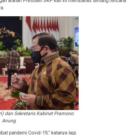
gan arahan Presiden SKP kali ini membahas tentang rencana
a.
ri) dan Sekretaris Kabinet Pramono
Anung
at pandemi Covid-19,” katanya lagi.