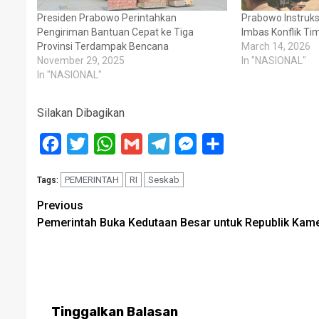
Presiden Prabowo Perintahkan
Prabowo Instru
Pengiriman Bantuan Cepat ke Tiga
Imbas Konflik Ti
Provinsi Terdampak Bencana
March 14, 2026
November 29, 2025
In "NASIONAL"
In "NASIONAL"
Silakan Dibagikan
Facebook
Twitter
WhatsApp
Gmail
Telegram
Messenger
Share
PEMERINTAH
RI
Seskab
Tags:
Post
Previous
Pemerintah Buka Kedutaan Besar untuk Republik Kam
navigation
Tinggalkan Balasan