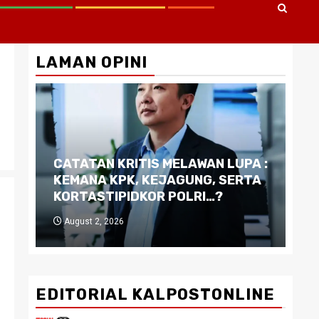
LAMAN OPINI
CATATAN KRITIS MELAWAN LUPA :
Di
KEMANA KPK, KEJAGUNG, SERTA
Ku
KORTASTIPIDKOR POLRI…?
Pe
August 2, 2026
J
EDITORIAL KALPOSTONLINE