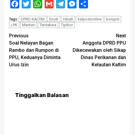
Facebook
Twitter
WhatsApp
Gmail
Telegram
Messenger
Share
DPRD KALTIM
Encik
Hibah
kalpostonline
korupsi
Tags:
LPK
Mantan
Terdakwa
Tipikor
Post
Previous
Next
Soal Nelayan Bagan
Anggota DPRD PPU
navigation
Rambo dan Rumpon di
Dikecewakan oleh Sikap
PPU, Keduanya Diminta
Dinas Perikanan dan
Urus Izin
Kelautan Kaltim
Tinggalkan Balasan