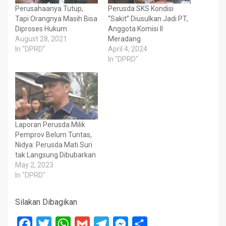
Perusahaanya Tutup,
Perusda SKS Kondisi
Tapi Orangnya Masih Bisa
“Sakit” Diusulkan Jadi PT,
Diproses Hukum
Anggota Komisi II
August 28, 2021
Meradang
In "DPRD"
April 4, 2024
In "DPRD"
Laporan Perusda Milik
Pemprov Belum Tuntas,
Nidya: Perusda Mati Suri
tak Langsung Dibubarkan
May 2, 2023
In "DPRD"
Silakan Dibagikan
Facebook
Twitter
WhatsApp
Gmail
Telegram
Messenger
Share