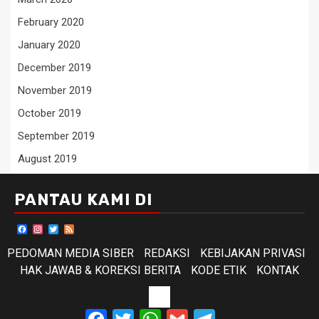
February 2020
January 2020
December 2019
November 2019
October 2019
September 2019
August 2019
PANTAU KAMI DI
Facebook
Instagram
Twitter
Feed
PEDOMAN MEDIA SIBER
REDAKSI
KEBIJAKAN PRIVASI
HAK JAWAB & KOREKSI BERITA
KODE ETIK
KONTAK
KODE
Facebook
Twitter
WhatsApp
Gmail
Telegram
ETIK