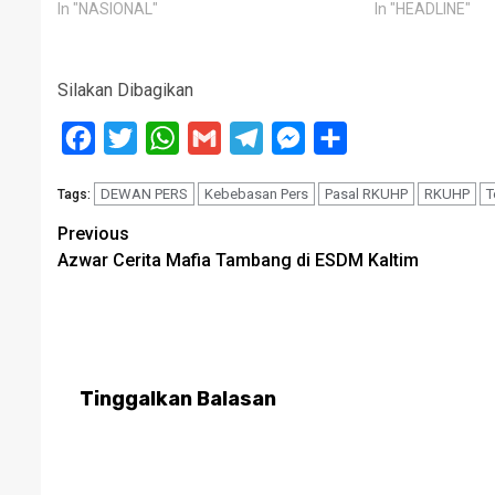
In "NASIONAL"
In "HEADLINE"
Silakan Dibagikan
Facebook
Twitter
WhatsApp
Gmail
Telegram
Messenger
Share
DEWAN PERS
Kebebasan Pers
Pasal RKUHP
RKUHP
T
Tags:
Post
Previous
Azwar Cerita Mafia Tambang di ESDM Kaltim
navigation
Tinggalkan Balasan