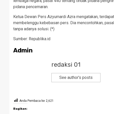
lembaga negara, pasal 440 tentang tindak pidana penghi
pidana pencemaran.
Ketua Dewan Pers Azyumardi Azra mengatakan, terdapat
membelenggu kebebasan pers. Dia mencontohkan, pasal 
tanpa adanya solusi. (*)
Sumber: Republika.id
Admin
redaksi 01
See author's posts
Anda Pembaca ke
2,621
Bagikan: