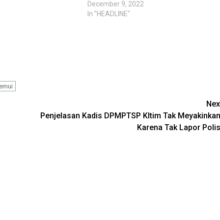
December 9, 2022
In "HEADLINE"
emui
Nex
Penjelasan Kadis DPMPTSP Kltim Tak Meyakinkan
Karena Tak Lapor Polis