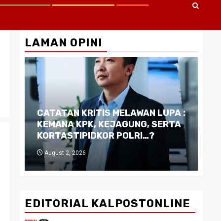
LAMAN OPINI
CATATAN KRITIS MELAWAN LUPA :
Di
KEMANA KPK, KEJAGUNG, SERTA
Ku
KORTASTIPIDKOR POLRI…?
Pe
August 2, 2026
J
EDITORIAL KALPOSTONLINE