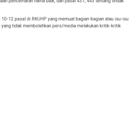
naan pencemaran nama baik, dan pasal 437, 443 tentang tindak
 10-12 pasal di RKUHP yang memuat bagian-bagian atau isu-isu
yang tidak membolehkan pers/media melakukan kritik-kritik