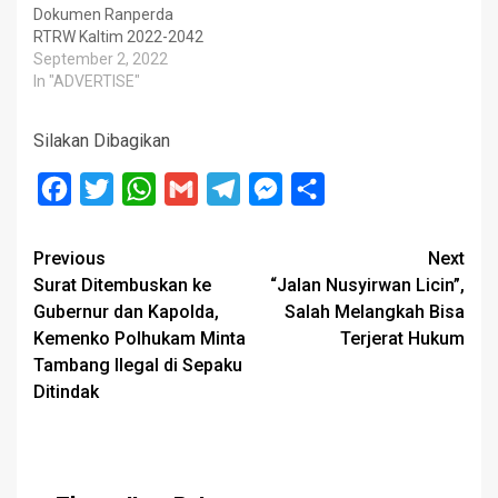
Dokumen Ranperda
RTRW Kaltim 2022-2042
September 2, 2022
In "ADVERTISE"
Silakan Dibagikan
Facebook
Twitter
WhatsApp
Gmail
Telegram
Messenger
Share
Post
Previous
Next
Surat Ditembuskan ke
“Jalan Nusyirwan Licin”,
navigation
Gubernur dan Kapolda,
Salah Melangkah Bisa
Kemenko Polhukam Minta
Terjerat Hukum
Tambang Ilegal di Sepaku
Ditindak