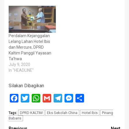
Perdalam Kejanggalan
Lelang Lahan Hotel Ibis
dan Mercure, DPRD
Kaltim Panggil Yayasan
Ta’hwa
July 9, 2020
In "HEADLINE"
Silakan Dibagikan
Facebook
Twitter
WhatsApp
Gmail
Telegram
Messenger
Share
DPRD KALTIM
Eks Sekolah China
Hotel Ibis
Pinang
Tags:
Babaris
Previous
Next