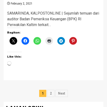
February 2, 2021
SAMARINDA, KALPOSTONLINE | Sejumlah temuan dari
auditor Badan Pemeriksa Keuangan (BPK) RI
Perwakilan Kaltim terkait…
Bagikan:
Like this:
Loading…
Posts
1
2
Next
pagination