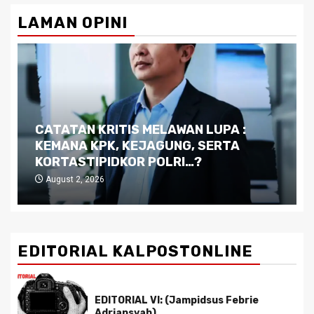
pagination
LAMAN OPINI
Dilema Kaltim di Tengah Krisis:
Kutukan Sumber Daya Alam dan
Pemimpin yang Tak Kreatif
July 29, 2026
EDITORIAL KALPOSTONLINE
EDITORIAL VI: (Jampidsus Febrie
Adriansyah)