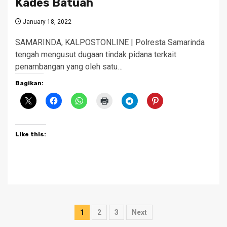
Kades Batuah
January 18, 2022
SAMARINDA, KALPOSTONLINE | Polresta Samarinda
tengah mengusut dugaan tindak pidana terkait
penambangan yang oleh satu…
Bagikan:
Like this:
Posts
1
2
3
Next