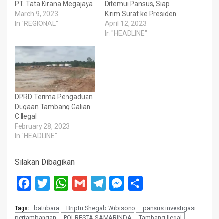
PT. Tata Kirana Megajaya
Ditemui Pansus, Siap
March 9, 2023
Kirim Surat ke Presiden
In "REGIONAL"
April 12, 2023
In "HEADLINE"
DPRD Terima Pengaduan
Dugaan Tambang Galian
C Ilegal
February 28, 2023
In "HEADLINE"
Silakan Dibagikan
Facebook
Twitter
WhatsApp
Gmail
Telegram
Messenger
Share
batubara
Briptu Shegab Wibisono
pansus investigasi
Tags:
pertambangan
POLRESTA SAMARINDA
Tambang Ilegal