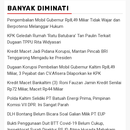
BANYAK DIMINATI
Pengembalian Mobil Gubernur Rp8,49 Miliar Tidak Wajar dan
Berpotensi Melanggar Hukum
KPK Geledah Rumah ‘Ratu Batubara’ Tan Paulin Terkait
Dugaan TPPU Rita Widyasari
Kredit Macet Jadi Pidana Korupsi, Mantan Pincab BRI
Tenggarong Mengadu ke Presiden
Dugaan Korupsi Pembelian Mobil Gubernur Kaltim Rp8,49
Miliar, 3 Pejabat dan CV.Afisera Dilaporkan ke KPK
Kredit Macet Bankaltim (3): Roni Fauzan Jamin Kredit Senilai
Rp72 Miliar, Macet Rp44 Miliar
Polda Kaltim Selidiki PT Batuah Energi Prima, Pimpinan
Komisi VII DPR: Ini Sangat Parah
DLH Bontang Belum Bicara Soal Galian Milik PT. EUP
Bukti Penggunaan Duit BTT Covid-19 Belum Cukup,
Inspektorat Surati Direktur RSJD Atma Husada Mahakam