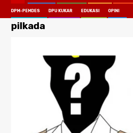
DPM-PEMDES
DPU KUKAR
EDUKASI
OPINI
pilkada