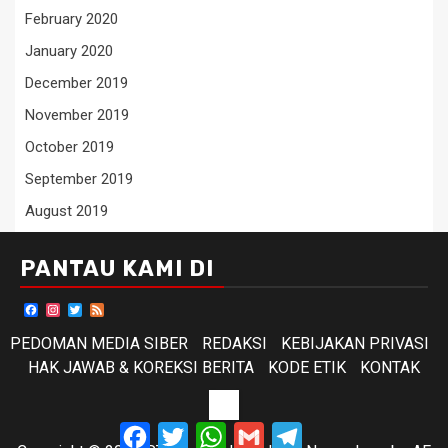
February 2020
January 2020
December 2019
November 2019
October 2019
September 2019
August 2019
PANTAU KAMI DI
Facebook
Instagram
Twitter
Feed
PEDOMAN MEDIA SIBER
REDAKSI
KEBIJAKAN PRIVASI
HAK JAWAB & KOREKSI BERITA
KODE ETIK
KONTAK
KODE
Facebook
Twitter
WhatsApp
Gmail
Telegram
ETIK