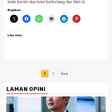
telah berdiri dua hotel berbintang dan Mall di…
Bagikan:
Like this:
Posts
1
2
Next
pagination
LAMAN OPINI